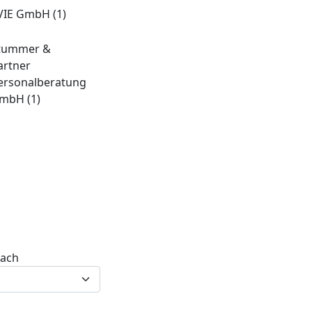
VIE GmbH
(1)
tummer &
artner
ersonalberatung
mbH
(1)
nach