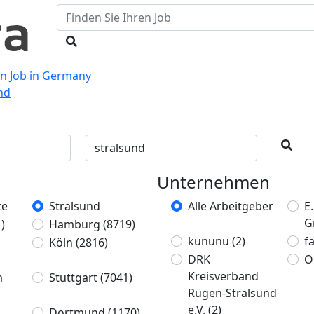
en Job in Germany
und
Unternehmen
te
Stralsund
Alle Arbeitgeber
E
G
)
Hamburg
(8719)
kununu
(2)
f
Köln
(2816)
DRK
O
Kreisverband
m
Stuttgart
(7041)
Rügen-Stralsund
e.V.
(2)
Dortmund
(1170)