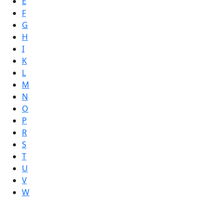
E
F
G
H
I
K
L
M
N
O
P
R
S
T
U
V
W