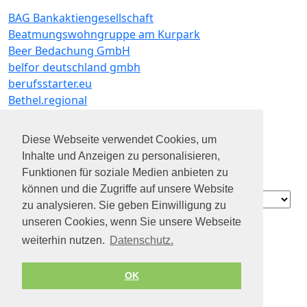
BAG Bankaktiengesellschaft
Beatmungswohngruppe am Kurpark
Beer Bedachung GmbH
belfor deutschland gmbh
berufsstarter.eu
Bethel.regional
bip dienstleistungen gmbh
bofrost Dienstleistungs GmbH & Co. KG
Diese Webseite verwendet Cookies, um
brillen. de
Inhalte und Anzeigen zu personalisieren,
Brillux GmbH & Co. KG
Funktionen für soziale Medien anbieten zu
bundesverwaltungsamt
können und die Zugriffe auf unsere Website
Contact
zu analysieren. Sie geben Einwilligung zu
Über uns
unseren Cookies, wenn Sie unsere Webseite
Datenschutz
weiterhin nutzen.
Datenschutz.
Impressum
Geschäftsbedingungen
OK
© 2026 by Jobiterra.com. All Rights Reserved.