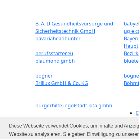
B. A. D Gesundheitsvorsorge und
babyef
Sicherheitstechnik GmbH
ug e c
bavariaheadhunter
Bayer
Haupt
berufsstarter.eu
Bezir
blaumond gmbh
bluete
bogner
bogne
Brillux GmbH & Co. KG
Böhmf
bürgerhilfe ingolstadt kita gmbh
C
Ü
Diese Webseite verwendet Cookies, um Inhalte und Anzeige
D
Website zu analysieren. Sie geben Einwilligung zu unsere
I