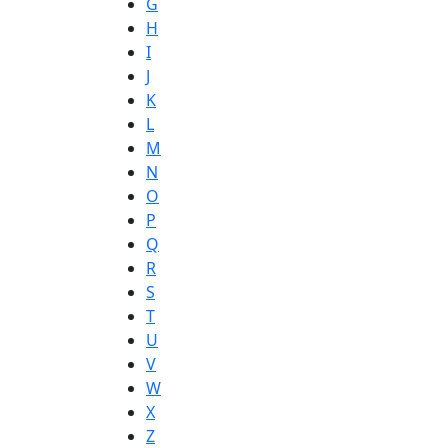
G
H
I
J
K
L
M
N
O
P
Q
R
S
T
U
V
W
X
Z