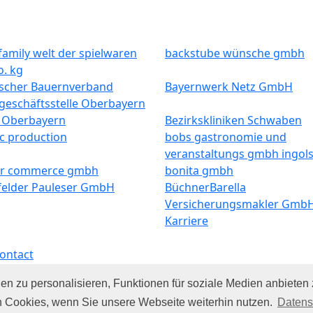
amily welt der spielwaren
backstube wünsche gmbh
o. kg
ischer Bauernverband
Bayernwerk Netz GmbH
geschäftsstelle Oberbayern
k Oberbayern
Bezirkskliniken Schwaben
c production
bobs gastronomie und
veranstaltungs gmbh ingols
r commerce gmbh
bonita gmbh
elder Pauleser GmbH
BüchnerBarella
Versicherungsmakler Gmb
Karriere
ontact
ber uns
© 2026 by Jobite
n zu personalisieren, Funktionen für soziale Medien anbieten 
atenschutz
Rights Reserved
n Cookies, wenn Sie unsere Webseite weiterhin nutzen.
Datens
mpressum