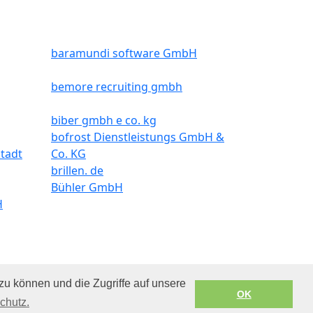
baramundi software GmbH
bemore recruiting gmbh
biber gmbh e co. kg
bofrost Dienstleistungs GmbH &
tadt
Co. KG
brillen. de
Bühler GmbH
H
rra.com. All
Geschäftsbedingungen
zu können und die Zugriffe auf unsere
.
OK
chutz.