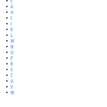
F
G
H
I
J
K
L
M
N
O
P
R
S
T
U
V
W