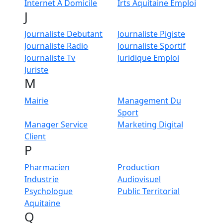
Internet A Domicile
Irts Aquitaine Emploi
J
Journaliste Debutant
Journaliste Pigiste
Journaliste Radio
Journaliste Sportif
Journaliste Tv
Juridique Emploi
Juriste
M
Mairie
Management Du
Sport
Manager Service
Marketing Digital
Client
P
Pharmacien
Production
Industrie
Audiovisuel
Psychologue
Public Territorial
Aquitaine
Q