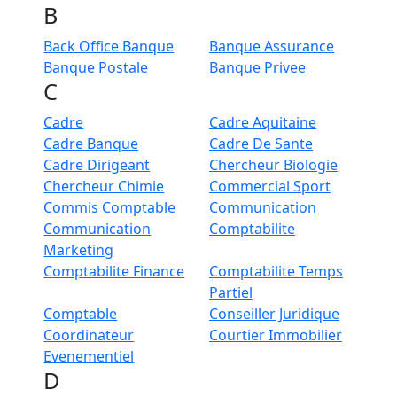
B
Back Office Banque
Banque Assurance
Banque Postale
Banque Privee
C
Cadre
Cadre Aquitaine
Cadre Banque
Cadre De Sante
Cadre Dirigeant
Chercheur Biologie
Chercheur Chimie
Commercial Sport
Commis Comptable
Communication
Communication
Comptabilite
Marketing
Comptabilite Finance
Comptabilite Temps
Partiel
Comptable
Conseiller Juridique
Coordinateur
Courtier Immobilier
Evenementiel
D