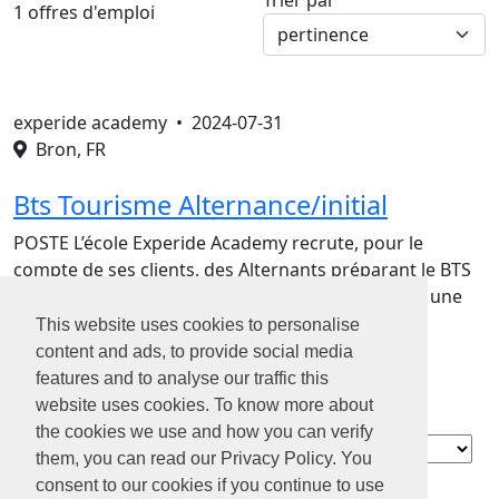
Trier par
1 offres d'emploi
experide academy •
2024-07-31
Bron, FR
Bts Tourisme Alternance/initial
POSTE L’école Experide Academy recrute, pour le
compte de ses clients, des Alternants préparant le BTS
Tourisme H/F. Poste basé à Bron. MISSIONS Voici une
liste de missions généralistes, non exhaustive et
This website uses cookies to personalise
évolutive: Informer et conseiller les clients …
content and ads, to provide social media
features and to analyse our traffic this
website uses cookies. To know more about
the cookies we use and how you can verify
Contact
them, you can read our Privacy Policy. You
À propos de
consent to our cookies if you continue to use