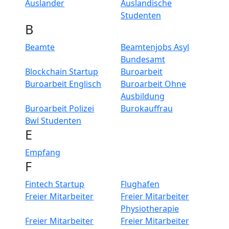
Auslander
Auslandische
Studenten
B
Beamte
Beamtenjobs Asyl
Bundesamt
Blockchain Startup
Buroarbeit
Buroarbeit Englisch
Buroarbeit Ohne
Ausbildung
Buroarbeit Polizei
Burokauffrau
Bwl Studenten
E
Empfang
F
Fintech Startup
Flughafen
Freier Mitarbeiter
Freier Mitarbeiter
Physiotherapie
Freier Mitarbeiter
Freier Mitarbeiter