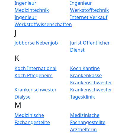
Ingenieur
Ingenieur
Medizintechnik
Werkstofftechnik
Ingenieur
Internet Verkauf
Werkstoffwissenschaften
J
Jobbörse Nebenjob
Jurist Offentlicher
Dienst
K
Koch International
Koch Kantine
Koch Pflegeheim
Krankenkasse
Krankenschwester
Krankenschwester
Krankenschwester
Dialyse
Tagesklinik
M
Medizinische
Medizinische
Fachangestellte
Fachangestellte
Arzthelferin