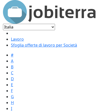
Lavoro
Sfoglia offerte di lavoro per Società
#
A
B
C
D
E
F
G
H
I