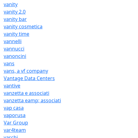
vanity
vanity 2.0
vanity bar
vanity cosmetica
vanity time
vannelli
vannucci
vanoncini
vans
vans, a vf company
Vantage Data Centers
vantive
vanzetta e associati
vanzetta eamp; associati
vap casa
vaporusa
Var Group
var4team
varchi