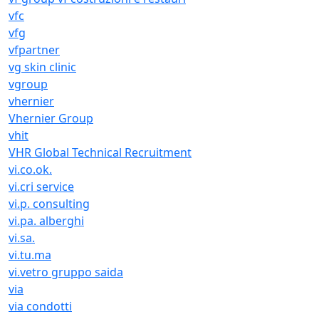
vfc
vfg
vfpartner
vg skin clinic
vgroup
vhernier
Vhernier Group
vhit
VHR Global Technical Recruitment
vi.co.ok.
vi.cri service
vi.p. consulting
vi.pa. alberghi
vi.sa.
vi.tu.ma
vi.vetro gruppo saida
via
via condotti