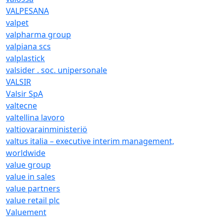
VALPESANA
valpet
valpharma group
valpiana scs
valplastick
valsider . soc. unipersonale
VALSIR
Valsir SpA
valtecne
valtellina lavoro
valtiovarainministeriö
valtus italia – executive interim management,
worldwide
value group
value in sales
value partners
value retail plc
Valuement