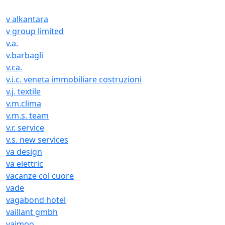
v alkantara
v group limited
v.a.
v.barbagli
v.ca.
v.i.c. veneta immobiliare costruzioni
v.j. textile
v.m.clima
v.m.s. team
v.r. service
v.s. new services
va design
va elettric
vacanze col cuore
vade
vagabond hotel
vaillant gmbh
vaimoo