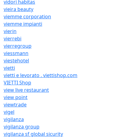
vidori habitas
vieira beauty
viemme corporation
viemme impianti
vierin
vierrebi
vierregroup
viessmann
viestehotel
vietti
vietti e levorato . viettishop.com
VIETTI Shop
view live restaurant
view point
viewtrade
vigel
vigilanza
vigilanza group
vigilanza sf global sicurity