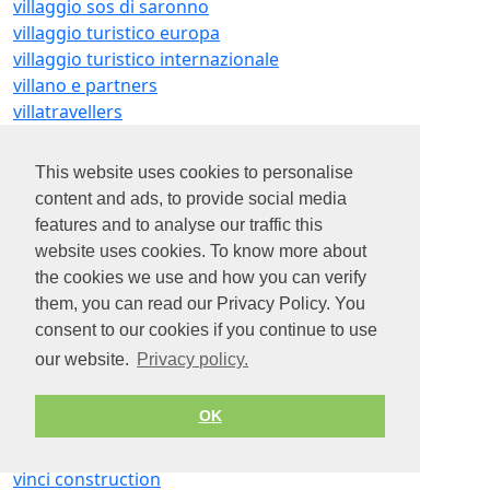
villaggio sos di saronno
villaggio turistico europa
villaggio turistico internazionale
villano e partners
villatravellers
Villevenete
vilon
This website uses cookies to personalise
vima
content and ads, to provide social media
vimar
features and to analyse our traffic this
vimatel
website uses cookies. To know more about
vimavÌ gli artigiani del riposo
the cookies we use and how you can verify
vimik marketing
them, you can read our Privacy Policy. You
vin
consent to our cookies if you continue to use
vinaino fiorenza
our website.
Privacy policy.
vinarius de pasquale
vincenzo capuano
OK
vincenzo capuano milano
vincenzo capuano torino
vinci construction