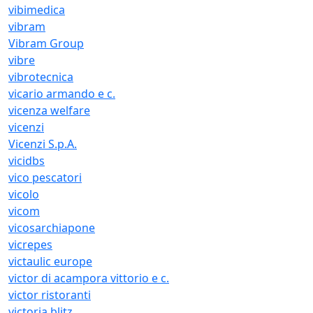
vibimedica
vibram
Vibram Group
vibre
vibrotecnica
vicario armando e c.
vicenza welfare
vicenzi
Vicenzi S.p.A.
vicidbs
vico pescatori
vicolo
vicom
vicosarchiapone
vicrepes
victaulic europe
victor di acampora vittorio e c.
victor ristoranti
victoria blitz