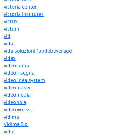
victoria center
victoria institutes
victrix
victum
vid
vida
vida soluzioni foodebeverage
vidas
videocomp
videoinsegna
videolinea system
videomaker
videomedia
videonola
videoworks
vidima
Vidima S.r.l
vidiq