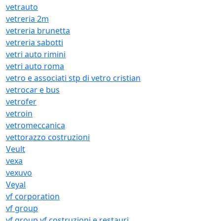
vetrauto
vetreria 2m
vetreria brunetta
vetreria sabotti
vetri auto rimini
vetri auto roma
vetro e associati stp di vetro cristian
vetrocar e bus
vetrofer
vetroin
vetromeccanica
vettorazzo costruzioni
Veult
vexa
vexuvo
Veyal
vf corporation
vf group
vf group vf costruzioni e restauri