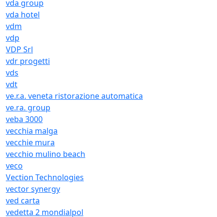
vda group
vda hotel
vdm
vdp
VDP Srl
vdr progetti
vds
vdt
ve.r.a. veneta ristorazione automatica
ve.ra. group
veba 3000
vecchia malga
vecchie mura
vecchio mulino beach
veco
Vection Technologies
vector synergy
ved carta
vedetta 2 mondialpol