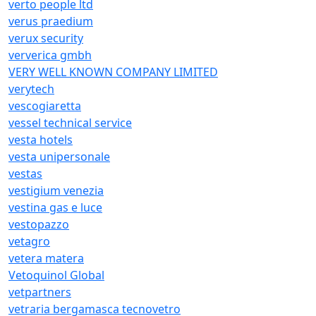
verto people ltd
verus praedium
verux security
ververica gmbh
VERY WELL KNOWN COMPANY LIMITED
verytech
vescogiaretta
vessel technical service
vesta hotels
vesta unipersonale
vestas
vestigium venezia
vestina gas e luce
vestopazzo
vetagro
vetera matera
Vetoquinol Global
vetpartners
vetraria bergamasca tecnovetro