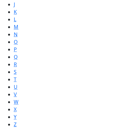
J
K
L
M
N
O
P
Q
R
S
T
U
V
W
X
Y
Z