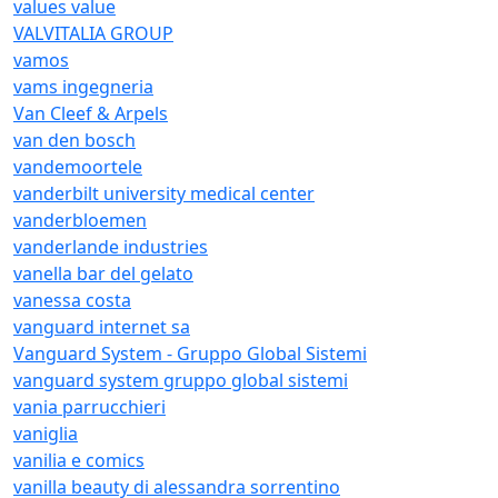
values value
VALVITALIA GROUP
vamos
vams ingegneria
Van Cleef & Arpels
van den bosch
vandemoortele
vanderbilt university medical center
vanderbloemen
vanderlande industries
vanella bar del gelato
vanessa costa
vanguard internet sa
Vanguard System - Gruppo Global Sistemi
vanguard system gruppo global sistemi
vania parrucchieri
vaniglia
vanilia e comics
vanilla beauty di alessandra sorrentino