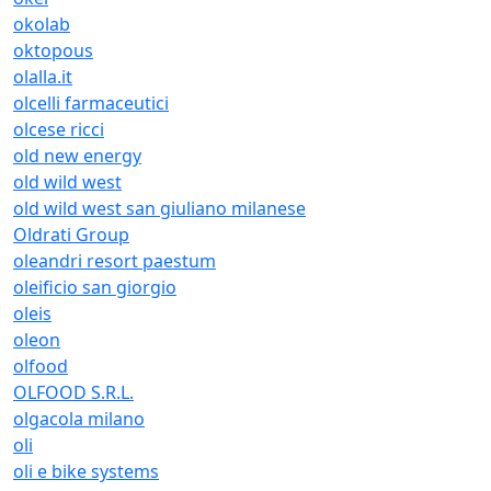
okolab
oktopous
olalla.it
olcelli farmaceutici
olcese ricci
old new energy
old wild west
old wild west san giuliano milanese
Oldrati Group
oleandri resort paestum
oleificio san giorgio
oleis
oleon
olfood
OLFOOD S.R.L.
olgacola milano
oli
oli e bike systems