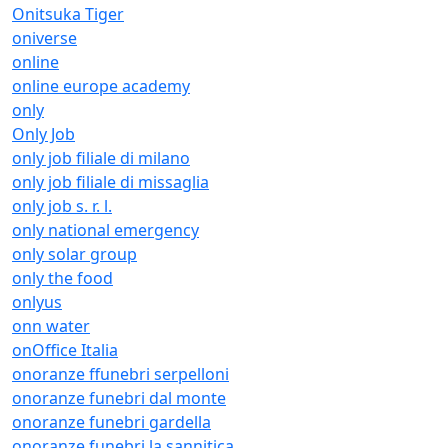
Onitsuka Tiger
oniverse
online
online europe academy
only
Only Job
only job filiale di milano
only job filiale di missaglia
only job s. r. l.
only national emergency
only solar group
only the food
onlyus
onn water
onOffice Italia
onoranze ffunebri serpelloni
onoranze funebri dal monte
onoranze funebri gardella
onoranze funebri la sannitica