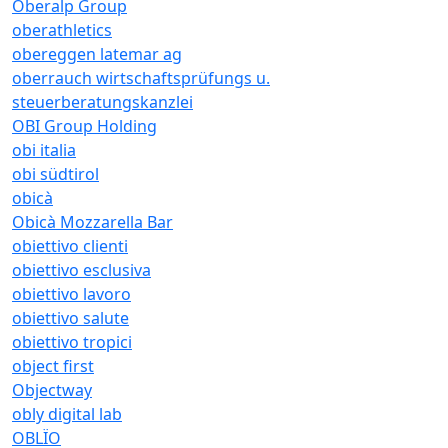
Oberalp Group
oberathletics
obereggen latemar ag
oberrauch wirtschaftsprüfungs u.
steuerberatungskanzlei
OBI Group Holding
obi italia
obi südtirol
obicà
Obicà Mozzarella Bar
obiettivo clienti
obiettivo esclusiva
obiettivo lavoro
obiettivo salute
obiettivo tropici
object first
Objectway
obly digital lab
OBLÏO