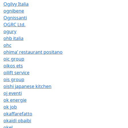
Ogilvy Italia
ognibene
Ognissanti
OGRC Ltd.
ogury
ohb italia
ohc
ohima’ restaurant positano
oic group
oikos ets
oilift service
ois group
oishi japanese kitchen
oj eventi
ok energie
ok job
okaffarefatto
okaïdi obaïbi
okel