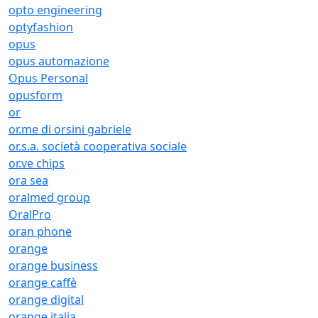
opto engineering
optyfashion
opus
opus automazione
Opus Personal
opusform
or
or.me di orsini gabriele
or.s.a. società cooperativa sociale
or.ve chips
ora sea
oralmed group
OralPro
oran phone
orange
orange business
orange caffè
orange digital
orange italia