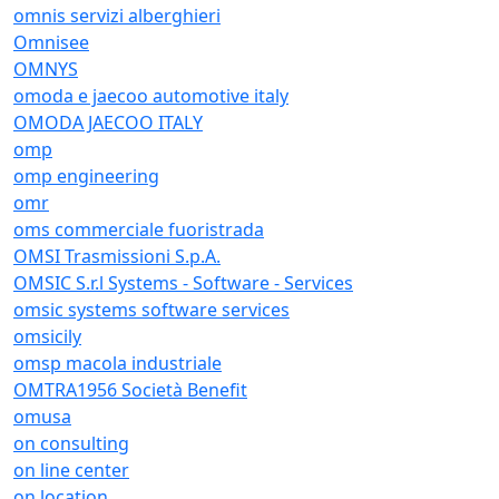
omnis servizi alberghieri
Omnisee
OMNYS
omoda e jaecoo automotive italy
OMODA JAECOO ITALY
omp
omp engineering
omr
oms commerciale fuoristrada
OMSI Trasmissioni S.p.A.
OMSIC S.r.l Systems - Software - Services
omsic systems software services
omsicily
omsp macola industriale
OMTRA1956 Società Benefit
omusa
on consulting
on line center
on location