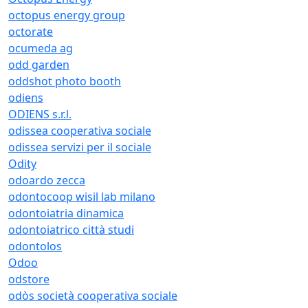
octopus energy group
octorate
ocumeda ag
odd garden
oddshot photo booth
odiens
ODIENS s.r.l.
odissea cooperativa sociale
odissea servizi per il sociale
Odity
odoardo zecca
odontocoop wisil lab milano
odontoiatria dinamica
odontoiatrico città studi
odontolos
Odoo
odstore
odòs società cooperativa sociale