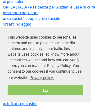
orpea italia
ORPEA ITALIA - Residenze per Anziani e Case di cura
orsa soc. coop. soc.
orsa società cooperativa sociale
orsatti noleggio
orsero group
orsini service
This website uses cookies to personalise
orso blu
content and ads, to provide social media
orso blu impresa cooperativa sociale
features and to analyse our traffic this
orso e paoli
website uses cookies. To know more about
orte
the cookies we use and how you can verify
ortelli claudio
them, you can read our Privacy Policy. You
Orthofix
consent to our cookies if you continue to use
orthom
our website.
Privacy policy.
orto di mimì
orto urbano ostuni
OK
ortodonzia smile line
ortofrutta garreffa
ortofrutta golosine