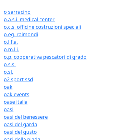
o sarracino
o.a.s.i. medical center
o.c.s. officine costruzioni speciali
o.eg. raimondi
o.l.f.a.
o.m.l.i.
o.p. cooperativa pescatori di grado
o.s.s.
o.sl.
o2 sport ssd
oak
oak events
oase italia
oasi
oasi del benessere
oasi del garda
oasi del gusto
oasi della piada