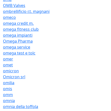
OMB Valves
ombrellificio r.t. magnani
omeco
omega credit m.
omega fitness club
omega impianti
Omega Pharma
omega service
omega test e tolc
omer
omet
omicron
Omicron srl
omilia
omis
omm
omnia
omnia della toffola