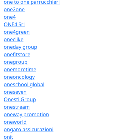
one to one parrucchieri
one2one
one4
ONE4 Srl
one4green
oneclike
oneday group
onefitstore
onegroup
onemoretime
oneoncology
oneschool global
oneseven
Onesti Group
onestream
oneway promotion
oneworld
ongaro assicurazioni
onit