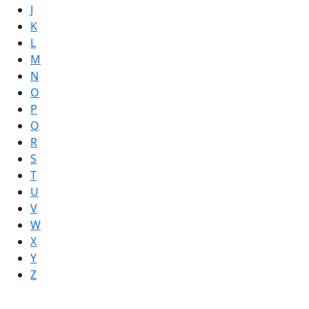
J
K
L
M
N
O
P
Q
R
S
T
U
V
W
X
Y
Z