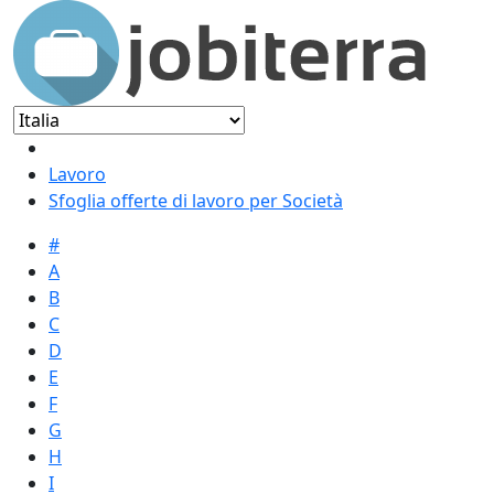
Lavoro
Sfoglia offerte di lavoro per Società
#
A
B
C
D
E
F
G
H
I