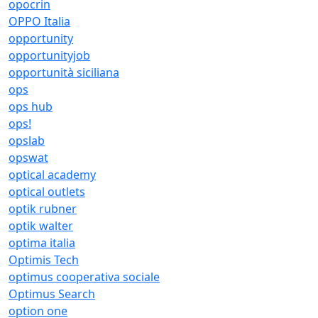
opocrin
OPPO Italia
opportunity
opportunityjob
opportunità siciliana
ops
ops hub
ops!
opslab
opswat
optical academy
optical outlets
optik rubner
optik walter
optima italia
Optimis Tech
optimus cooperativa sociale
Optimus Search
option one