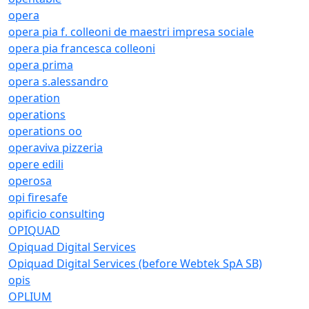
opera
opera pia f. colleoni de maestri impresa sociale
opera pia francesca colleoni
opera prima
opera s.alessandro
operation
operations
operations oo
operaviva pizzeria
opere edili
operosa
opi firesafe
opificio consulting
OPIQUAD
Opiquad Digital Services
Opiquad Digital Services (before Webtek SpA SB)
opis
OPLIUM