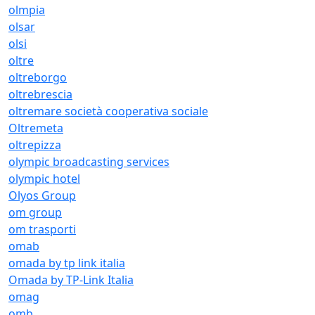
olmpia
olsar
olsi
oltre
oltreborgo
oltrebrescia
oltremare società cooperativa sociale
Oltremeta
oltrepizza
olympic broadcasting services
olympic hotel
Olyos Group
om group
om trasporti
omab
omada by tp link italia
Omada by TP-Link Italia
omag
omb