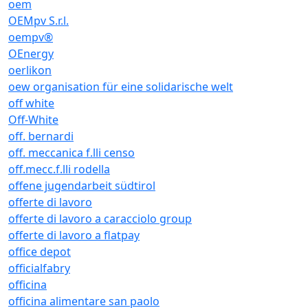
oem
OEMpv S.r.l.
oempv®
OEnergy
oerlikon
oew organisation für eine solidarische welt
off white
Off-White
off. bernardi
off. meccanica f.lli censo
off.mecc.f.lli rodella
offene jugendarbeit südtirol
offerte di lavoro
offerte di lavoro a caracciolo group
offerte di lavoro a flatpay
office depot
officialfabry
officina
officina alimentare san paolo