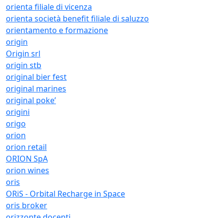
orienta filiale di vicenza
orienta società benefit filiale di saluzzo
orientamento e formazione
origin
Origin srl
origin stb
original bier fest
original marines
original poke’
origini
origo
orion
orion retail
ORION SpA
orion wines
oris
ORiS - Orbital Recharge in Space
oris broker
orizzonte docenti