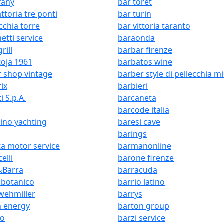
ffany
bar toret
attoria tre ponti
bar turin
cchia torre
bar vittoria taranto
etti service
baraonda
rill
barbar firenze
oja 1961
barbatos wine
 shop vintage
barber style di pellecchia m
ix
barbieri
i S.p.A.
barcaneta
barcode italia
ino yachting
baresi cave
barings
ta motor service
barmanonline
elli
barone firenze
&Barra
barracuda
 botanico
barrio latino
wehmiller
barrys
n energy
barton group
mo
barzi service