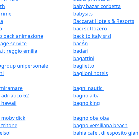
th
baby bazar corbetta
prime
babysits
ra
Baccarat Hotels & Resorts
o
baci sottozero
to back animazione
back to italy srsl
age service
bacÁn
.it reggio emilia
badari
bagattini
ogroup unipersonale
baglietto
ni
baglioni hotels
 miramare
bagni nautici
adriatico 62
bagno alba
 hawaii
bagno king
 moby dick
bagno oba oba
tritone
bagno versiliana beach
elsol
bahia cafe . di esposito gian