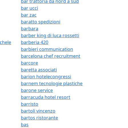
bar trattoria da nord a sud
bar ucci
bar zac
baratto spedizioni
barbara
barber king di luca rossetti
ichele
barberia 420
barbieri communication
barcelona chef recruitment
barcore
baretta associati
barion hotelecongressi
barnem tecnologie plastiche
barone service
barracuda hotel resort
barristo
bartoli vincenzo
bartos ristorante
bas