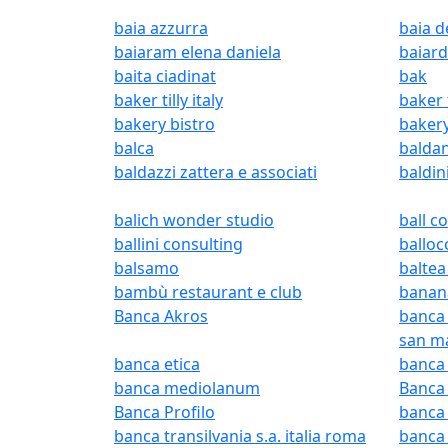
baia azzurra
baia d
baiaram elena daniela
baiard
baita ciadinat
bak
baker tilly italy
baker 
bakery bistro
baker
balca
baldan
baldazzi zattera e associati
baldi
balich wonder studio
ball c
ballini consulting
balloc
balsamo
baltea
bambù restaurant e club
banan
Banca Akros
banca 
san m
banca etica
banca 
banca mediolanum
Banca 
Banca Profilo
banca 
banca transilvania s.a. italia roma
banca