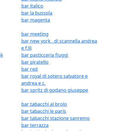
bar italico
bar la bussola
bar magenta
bar meeting
bar new york . di scannella andrea
e f.lli
fè
bar pasticceria fiuggi
bar piratello
bar red
bar royal di sotero salvatore e
andrea e c.
bar spritz di godano giuseppe
bar tabacchi al brolo
bar tabacchi le paris
bar tabacchi stazione sanremo
bar terrazza