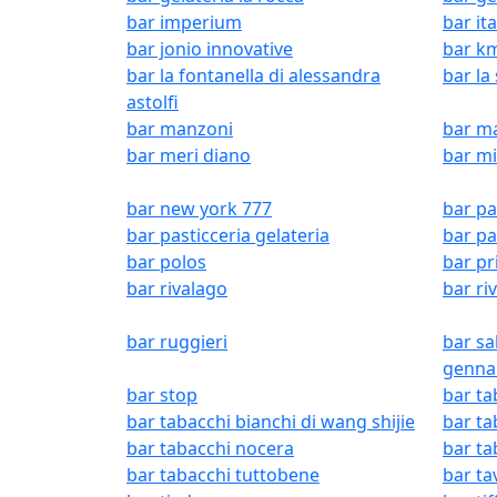
bar imperium
bar ita
bar jonio innovative
bar km
bar la fontanella di alessandra
bar la
astolfi
bar manzoni
bar ma
bar meri diano
bar m
bar new york 777
bar pa
bar pasticceria gelateria
bar pa
bar polos
bar p
bar rivalago
bar riv
bar ruggieri
bar sa
genna
bar stop
bar ta
bar tabacchi bianchi di wang shijie
bar ta
bar tabacchi nocera
bar ta
bar tabacchi tuttobene
bar ta