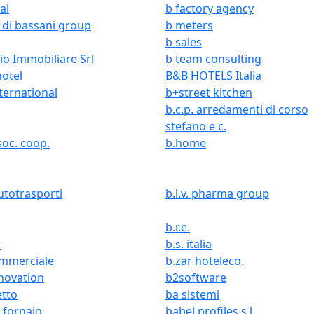
al
b factory agency
 di bassani group
b meters
b sales
io Immobiliare Srl
b team consulting
hotel
B&B HOTELS Italia
ternational
b+street kitchen
b.c.p. arredamenti di corso
stefano e c.
 soc. coop.
b.home
autotrasporti
b.l.v. pharma group
b.r.e.
r
b.s. italia
ommerciale
b.zar hoteleco.
novation
b2software
etto
ba sistemi
 fornaio
babel profiles s.l