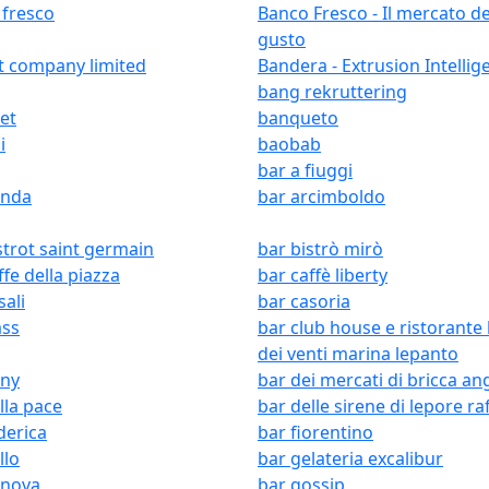
 fresco
Banco Fresco - Il mercato de
gusto
t company limited
Bandera - Extrusion Intellig
bang rekruttering
et
banqueto
i
baobab
bar a fiuggi
onda
bar arcimboldo
strot saint germain
bar bistrò mirò
ffe della piazza
bar caffè liberty
sali
bar casoria
ass
bar club house e ristorante 
dei venti marina lepanto
any
bar dei mercati di bricca an
lla pace
bar delle sirene di lepore ra
derica
bar fiorentino
llo
bar gelateria excalibur
enova
bar gossip