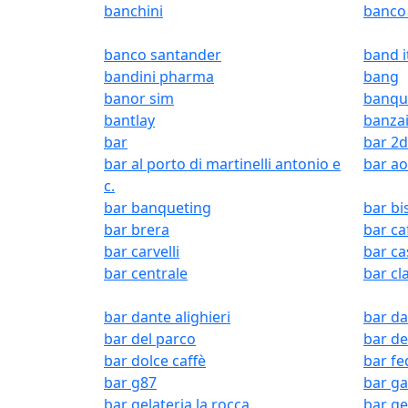
banchini
banco
banco santander
band i
bandini pharma
bang
banor sim
banqu
bantlay
banzai
bar
bar 2d
bar al porto di martinelli antonio e
bar a
c.
bar banqueting
bar bi
bar brera
bar ca
bar carvelli
bar ca
bar centrale
bar cl
bar dante alighieri
bar d
bar del parco
bar de
bar dolce caffè
bar fe
bar g87
bar ga
bar gelateria la rocca
bar g