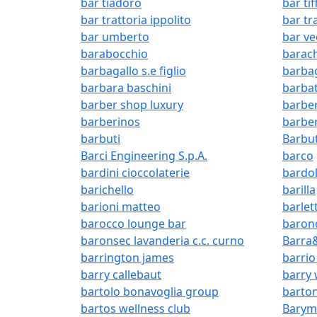
bar tiadoro
bar ti
bar trattoria ippolito
bar tr
bar umberto
bar ve
barabocchio
barach
barbagallo s.e figlio
barbag
barbara baschini
barbat
barber shop luxury
barber
barberinos
barber
barbuti
Barbut
Barci Engineering S.p.A.
barco
bardini cioccolaterie
bardol
barichello
barilla
barioni matteo
barlet
barocco lounge bar
baronc
baronsec lavanderia c.c. curno
Barra
barrington james
barrio
barry callebaut
barry 
bartolo bonavoglia group
barto
bartos wellness club
Bary