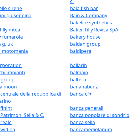
c.
elle sirene
baia fish bar
ini giuseppina
Bain & Company
bakelite synthetics
tilly mtea
Baker Tilly Revisa SpA
y fumarola
bakery house
 g. uk
baldan group
ni motomania
baldipera
orporation
ballarin
chi impianti
balmain
 group
baltera
a moon
bananabenz
centrale della repubblica di
banca cf+
arino
finint
banca generali
Patrimoni Sella & C.
banca popolare di sondrio
reale
banca sella
 widiba
bancamediolanum