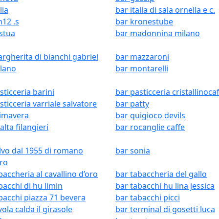
lia
bar italia di sala ornella e c.
12 .s
bar kronestube
 stua
bar madonnina milano
rgherita di bianchi gabriel
bar mazzaroni
ilano
bar montarelli
sticceria barini
bar pasticceria cristallinoca
sticceria varriale salvatore
bar patty
rimavera
bar quigioco devils
alta filangieri
bar rocanglie caffe
lvo dal 1955 di romano
bar sonia
ro
baccheria al cavallino d’oro
bar tabaccheria del gallo
bacchi di hu limin
bar tabacchi hu lina jessica
bacchi piazza 71 bevera
bar tabacchi picci
vola calda il girasole
bar terminal di gosetti luca