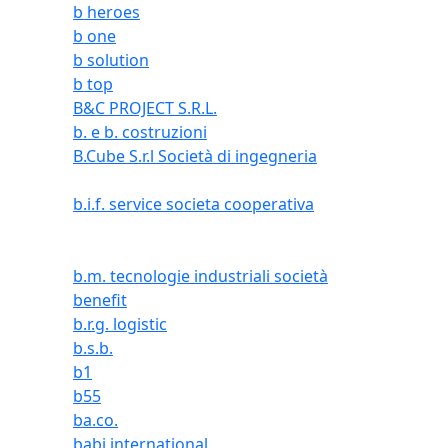
b heroes
b one
b solution
b top
B&C PROJECT S.R.L.
b. e b. costruzioni
B.Cube S.r.l Società di ingegneria
b.i.f. service societa cooperativa
b.m. tecnologie industriali società
benefit
b.r.g. logistic
b.s.b.
b1
b55
ba.co.
babi international