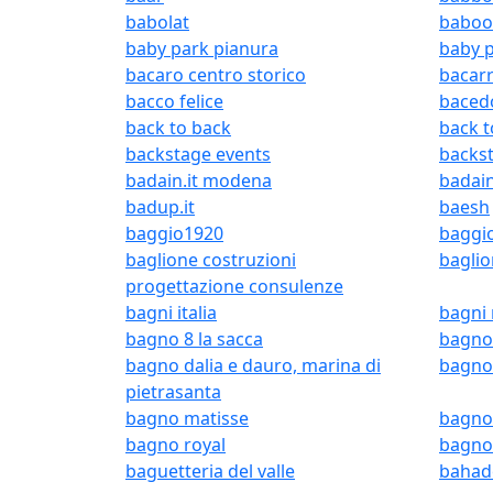
babolat
baboo
baby park pianura
baby 
bacaro centro storico
bacar
bacco felice
baced
back to back
back 
backstage events
backst
badain.it modena
badain
badup.it
baesh
baggio1920
baggi
baglione costruzioni
baglio
progettazione consulenze
bagni italia
bagni
bagno 8 la sacca
bagno 
bagno dalia e dauro, marina di
bagno
pietrasanta
bagno matisse
bagno
bagno royal
bagno 
baguetteria del valle
bahad