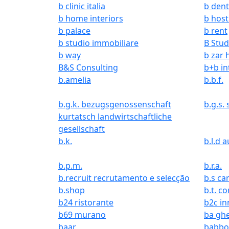
b clinic italia
b dent
b home interiors
b host
b palace
b rent
b studio immobiliare
B Stud
b way
b zar 
B&S Consulting
b+b in
b.amelia
b.b.f.
b.g.k. bezugsgenossenschaft
b.g.s.
kurtatsch landwirtschaftliche
gesellschaft
b.k.
b.l.d 
b.p.m.
b.r.a.
b.recruit recrutamento e selecção
b.s ca
b.shop
b.t. c
b24 ristorante
b2c in
b69 murano
ba gh
baar
babbo