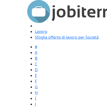
Lavoro
Sfoglia offerte di lavoro per Società
#
A
B
C
D
E
F
G
H
I
J