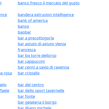
l
banco fresco il mercato del gusto
ence
bandera extrusion intelligence
bank of america
banso
baobar
bar a precottogorla
bar astuto di astuto ylenia
francesca
bar bq torre dellorso
bar cappuccini
bar cenni a savio di ravenna
la rosa
bar cristallo
gelo
bar del centro
ffaele
bar dello sport tavernelle
bar fonte
bar gelateria il borgo
bar illiano michele