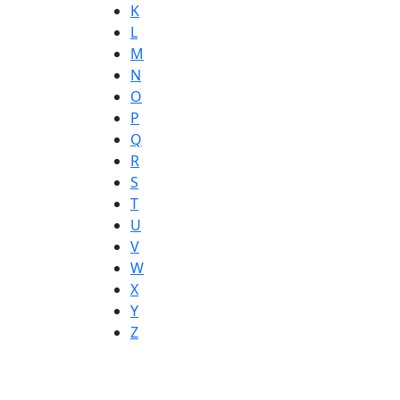
K
L
M
N
O
P
Q
R
S
T
U
V
W
X
Y
Z