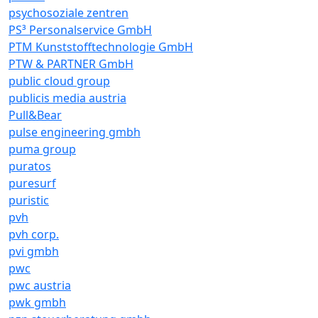
psychosoziale zentren
PS³ Personalservice GmbH
PTM Kunststofftechnologie GmbH
PTW & PARTNER GmbH
public cloud group
publicis media austria
Pull&Bear
pulse engineering gmbh
puma group
puratos
puresurf
puristic
pvh
pvh corp.
pvi gmbh
pwc
pwc austria
pwk gmbh