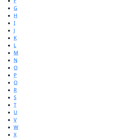
F
G
H
I
J
K
L
M
N
O
P
Q
R
S
T
U
V
W
X