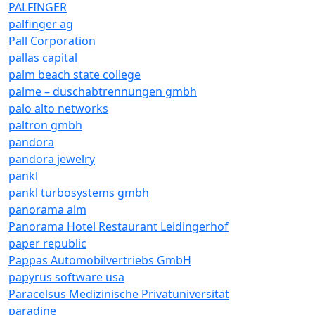
PALFINGER
palfinger ag
Pall Corporation
pallas capital
palm beach state college
palme – duschabtrennungen gmbh
palo alto networks
paltron gmbh
pandora
pandora jewelry
pankl
pankl turbosystems gmbh
panorama alm
Panorama Hotel Restaurant Leidingerhof
paper republic
Pappas Automobilvertriebs GmbH
papyrus software usa
Paracelsus Medizinische Privatuniversität
paradine