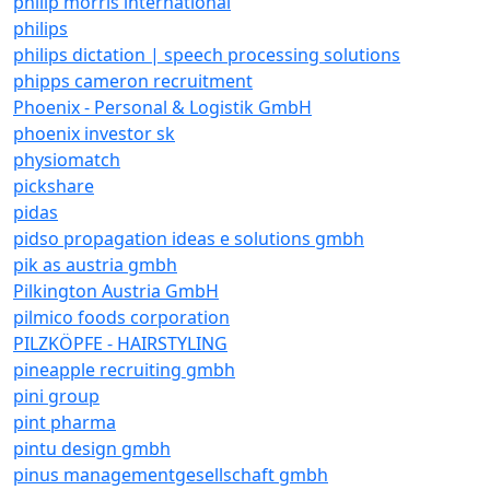
philip morris international
philips
philips dictation | speech processing solutions
phipps cameron recruitment
Phoenix - Personal & Logistik GmbH
phoenix investor sk
physiomatch
pickshare
pidas
pidso propagation ideas e solutions gmbh
pik as austria gmbh
Pilkington Austria GmbH
pilmico foods corporation
PILZKÖPFE - HAIRSTYLING
pineapple recruiting gmbh
pini group
pint pharma
pintu design gmbh
pinus managementgesellschaft gmbh