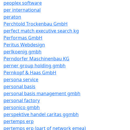
peoplex software
per international
peraton
Perchtold Trockenbau GmbH
perfect match executive search kg
Performas GmbH
Peritus Webdesign
perlkoenig gmbh
Perndorfer Maschinenbau KG
perner group holding gmbh
Pernkopf & Haas GmbH
persona service
personal basis
personal basis management gmbh
personal factory
personico gmbh
perspektive handel caritas ggmbh
pertemps erp
pertemps erp (part of network emea)