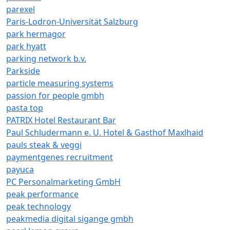
parexel
Paris-Lodron-Universität Salzburg
park hermagor
park hyatt
parking network b.v.
Parkside
particle measuring systems
passion for people gmbh
pasta top
PATRIX Hotel Restaurant Bar
Paul Schludermann e. U. Hotel & Gasthof Maxlhaid
pauls steak & veggi
paymentgenes recruitment
payuca
PC Personalmarketing GmbH
peak performance
peak technology
peakmedia digital sigange gmbh