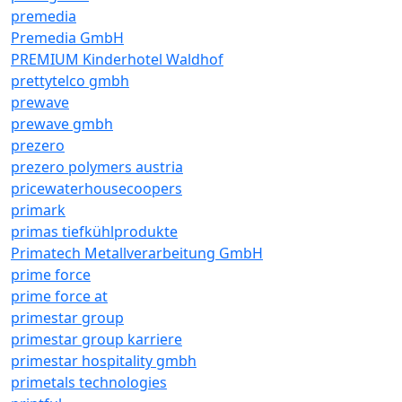
premedia
Premedia GmbH
PREMIUM Kinderhotel Waldhof
prettytelco gmbh
prewave
prewave gmbh
prezero
prezero polymers austria
pricewaterhousecoopers
primark
primas tiefkühlprodukte
Primatech Metallverarbeitung GmbH
prime force
prime force at
primestar group
primestar group karriere
primestar hospitality gmbh
primetals technologies