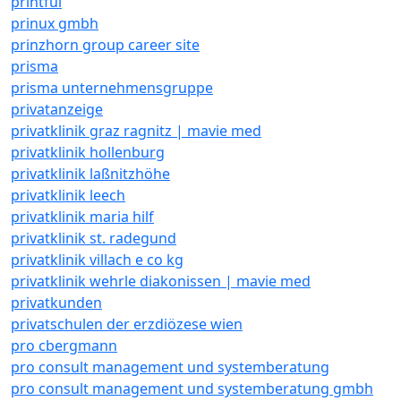
printful
prinux gmbh
prinzhorn group career site
prisma
prisma unternehmensgruppe
privatanzeige
privatklinik graz ragnitz | mavie med
privatklinik hollenburg
privatklinik laßnitzhöhe
privatklinik leech
privatklinik maria hilf
privatklinik st. radegund
privatklinik villach e co kg
privatklinik wehrle diakonissen | mavie med
privatkunden
privatschulen der erzdiözese wien
pro cbergmann
pro consult management und systemberatung
pro consult management und systemberatung gmbh