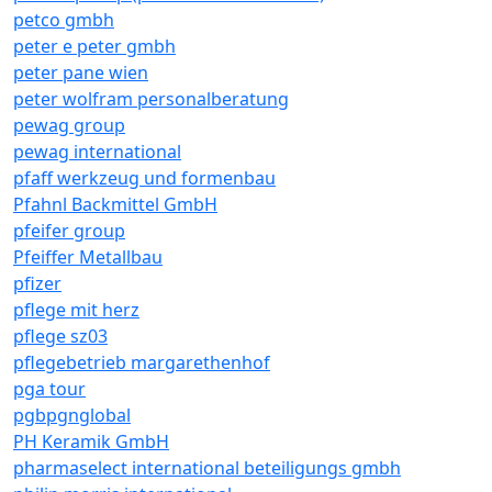
petco gmbh
peter e peter gmbh
peter pane wien
peter wolfram personalberatung
pewag group
pewag international
pfaff werkzeug und formenbau
Pfahnl Backmittel GmbH
pfeifer group
Pfeiffer Metallbau
pfizer
pflege mit herz
pflege sz03
pflegebetrieb margarethenhof
pga tour
pgbpgnglobal
PH Keramik GmbH
pharmaselect international beteiligungs gmbh