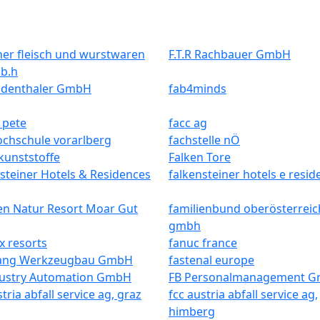
iner fleisch und wurstwaren
F.T.R Rachbauer GmbH
.b.h
aidenthaler GmbH
fab4minds
 pete
facc ag
ochschule vorarlberg
fachstelle nÖ
 kunststoffe
Falken Tore
steiner Hotels & Residences
falkensteiner hotels e resi
en Natur Resort Moar Gut
familienbund oberösterreic
gmbh
x resorts
fanuc france
ang Werkzeugbau GmbH
fastenal europe
dustry Automation GmbH
FB Personalmanagement 
stria abfall service ag, graz
fcc austria abfall service ag,
himberg