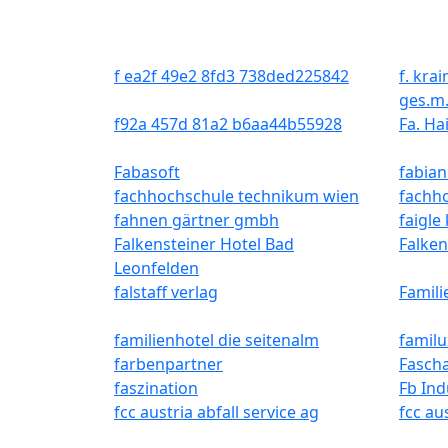
f ea2f 49e2 8fd3 738ded225842
f. kra
ges.m
f92a 457d 81a2 b6aa44b55928
Fa. H
Fabasoft
fabian
fachhochschule technikum wien
fachh
fahnen gärtner gmbh
faigle
Falkensteiner Hotel Bad
Falken
Leonfelden
falstaff verlag
Famili
familienhotel die seitenalm
familu
farbenpartner
Fasch
faszination
Fb In
fcc austria abfall service ag
fcc au