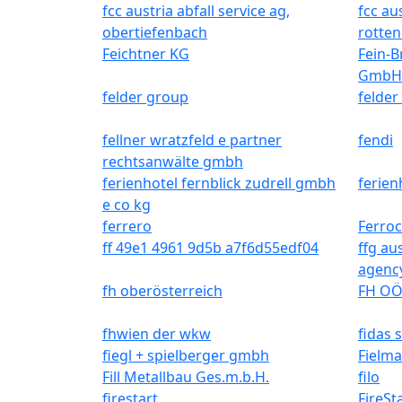
fcc austria abfall service ag,
fcc aus
obertiefenbach
rotte
Feichtner KG
Fein-B
GmbH
felder group
felder
fellner wratzfeld e partner
fendi
rechtsanwälte gmbh
ferienhotel fernblick zudrell gmbh
ferien
e co kg
ferrero
Ferro
ff 49e1 4961 9d5b a7f6d55edf04
ffg au
agenc
fh oberösterreich
FH OÖ
fhwien der wkw
fidas 
fiegl + spielberger gmbh
Fielm
Fill Metallbau Ges.m.b.H.
filo
firestart
FireS