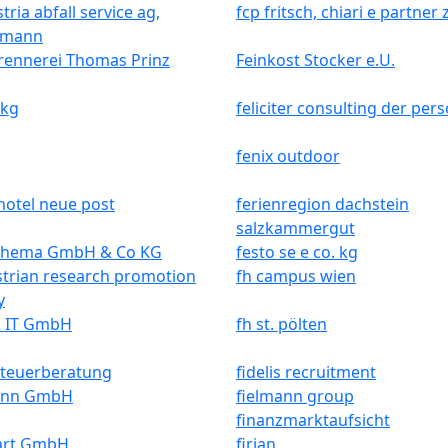
tria abfall service ag,
fcp fritsch, chiari e partner 
nmann
rennerei Thomas Prinz
Feinkost Stocker e.U.
 kg
feliciter consulting der pers
fenix outdoor
hotel neue post
ferienregion dachstein
salzkammergut
chema GmbH & Co KG
festo se e co. kg
strian research promotion
fh campus wien
y
 IT GmbH
fh st. pölten
steuerberatung
fidelis recruitment
ann GmbH
fielmann group
finanzmarktaufsicht
tart GmbH
firian