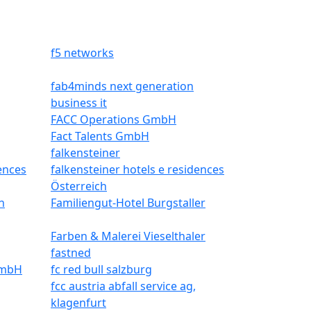
f5 networks
fab4minds next generation
business it
FACC Operations GmbH
Fact Talents GmbH
falkensteiner
dences
falkensteiner hotels e residences
Österreich
h
Familiengut-Hotel Burgstaller
Farben & Malerei Vieselthaler
fastned
GmbH
fc red bull salzburg
fcc austria abfall service ag,
klagenfurt