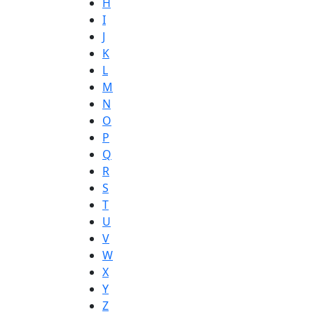
H
I
J
K
L
M
N
O
P
Q
R
S
T
U
V
W
X
Y
Z