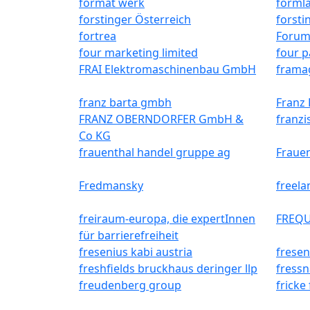
format werk
forml
forstinger Österreich
forsti
fortrea
Forum
four marketing limited
four 
FRAI Elektromaschinenbau GmbH
frama
franz barta gmbh
Franz
FRANZ OBERNDORFER GmbH &
franzi
Co KG
frauenthal handel gruppe ag
Frauen
Fredmansky
freela
freiraum-europa, die expertInnen
FREQU
für barrierefreiheit
fresenius kabi austria
fresen
freshfields bruckhaus deringer llp
fressn
freudenberg group
fricke