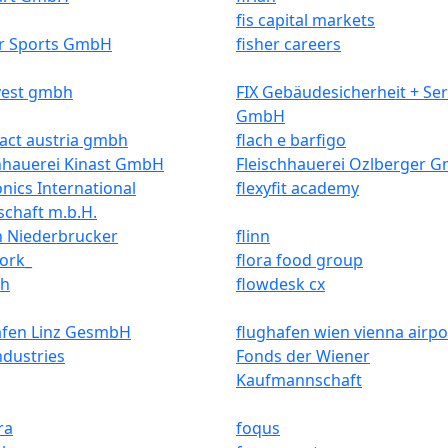
fis capital markets
er Sports GmbH
fisher careers
vest gmbh
FIX Gebäudesicherheit + Ser
GmbH
act austria gmbh
flach e barfigo
chhauerei Kinast GmbH
Fleischhauerei Ozlberger 
onics International
flexyfit academy
schaft m.b.H.
n Niederbrucker
flinn
ork_
flora food group
sh
flowdesk cx
afen Linz GesmbH
flughafen wien vienna airpo
dustries
Fonds der Wiener
Kaufmannschaft
ra
foqus