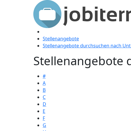
Stellenangebote
Stellenangebote durchsuchen nach U
Stellenangebote 
#
A
B
C
D
E
F
G