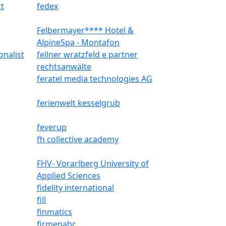
zt
fedex
Felbermayer**** Hotel &
AlpineSpa - Montafon
onalist
fellner wratzfeld e partner
rechtsanwälte
feratel media technologies AG
ferienwelt kesselgrub
feverup
fh collective academy
FHV- Vorarlberg University of
Applied Sciences
fidelity international
fill
finmatics
firmenabc