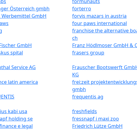
abs
formunauts
nger Österreich gmbh
forterro
 Werbemittel GmbH
forvis mazars in austria
paws
four paws international
g
franchise the alternative b
ch
 Fischer GmbH
Franz Hödlmoser GmbH & 
skus spital
frasers group
thal Service AG
Frauscher Bootswerft Gmb
KG
nce latin america
frei:zeit projektentwicklung
gmbh
ENTIS
frequentis ag
ius kabi usa
freshfields
apf holding se
fressnapf i maxi zoo
 finance e legal
Friedrich Lütze GmbH