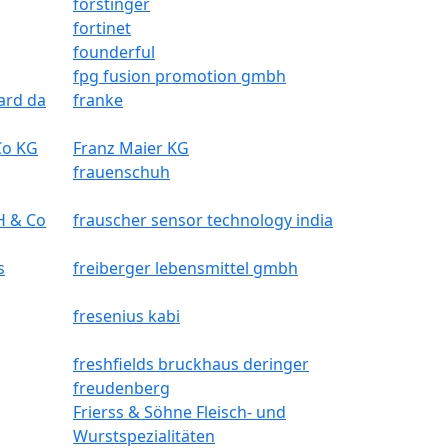
forstinger
fortinet
founderful
fpg fusion promotion gmbh
oard da
franke
Co KG
Franz Maier KG
frauenschuh
H & Co
frauscher sensor technology india
s
freiberger lebensmittel gmbh
fresenius kabi
freshfields bruckhaus deringer
freudenberg
Frierss & Söhne Fleisch- und
Wurstspezialitäten