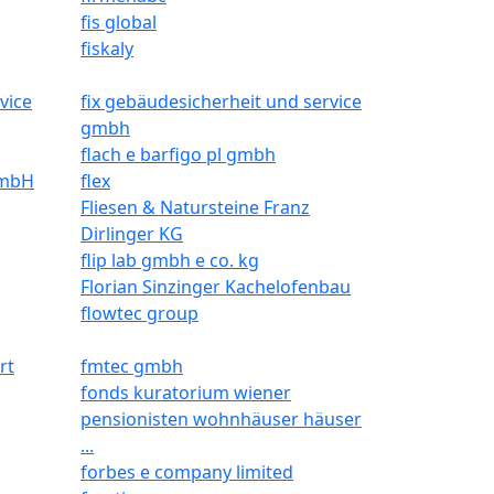
fis global
fiskaly
vice
fix gebäudesicherheit und service
gmbh
flach e barfigo pl gmbh
GmbH
flex
Fliesen & Natursteine Franz
Dirlinger KG
flip lab gmbh e co. kg
Florian Sinzinger Kachelofenbau
flowtec group
rt
fmtec gmbh
fonds kuratorium wiener
pensionisten wohnhäuser häuser
...
forbes e company limited