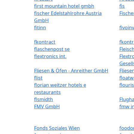
first mountain hotel gmbh
fis
fischer Edelstahlrohre Austria
Fisch
GmbH
fitinn
fivoin
fkontract
fkontr
flaschenpost se
Fleis
flextronics int.
Flextr
Gesell
Fliesen & Öfen - Anreither GmbH
Fliese
flist
floatw
florian weitzer hotels e
flouri
restaurants
flsmidth
Flugh
FMV GmbH
fmw in
Fonds Soziales Wien
foodo