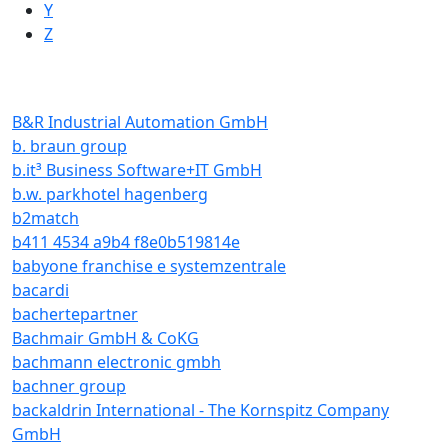
Y
Z
B&R Industrial Automation GmbH
b. braun group
b.it³ Business Software+IT GmbH
b.w. parkhotel hagenberg
b2match
b411 4534 a9b4 f8e0b519814e
babyone franchise e systemzentrale
bacardi
bachertepartner
Bachmair GmbH & CoKG
bachmann electronic gmbh
bachner group
backaldrin International - The Kornspitz Company
GmbH