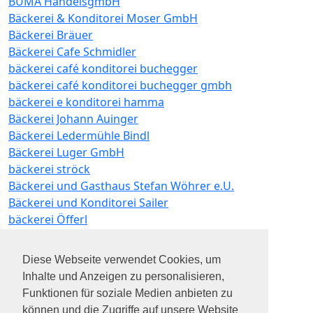
BÜMA HandelsgmbH
Bäckerei & Konditorei Moser GmbH
Bäckerei Bräuer
Bäckerei Cafe Schmidler
bäckerei café konditorei buchegger
bäckerei café konditorei buchegger gmbh
bäckerei e konditorei hamma
Bäckerei Johann Auinger
Bäckerei Ledermühle Bindl
Bäckerei Luger GmbH
bäckerei ströck
Bäckerei und Gasthaus Stefan Wöhrer e.U.
Bäckerei und Konditorei Sailer
bäckerei Öfferl
Bäckerei-Cafe Klaus Bramel e.U.
böhm möbel gmbh
Diese Webseite verwendet Cookies, um
Böswarth-Seminarhotel-Lengbachhof
Inhalte und Anzeigen zu personalisieren,
Büchl GmbH
Funktionen für soziale Medien anbieten zu
bühler group
können und die Zugriffe auf unsere Website