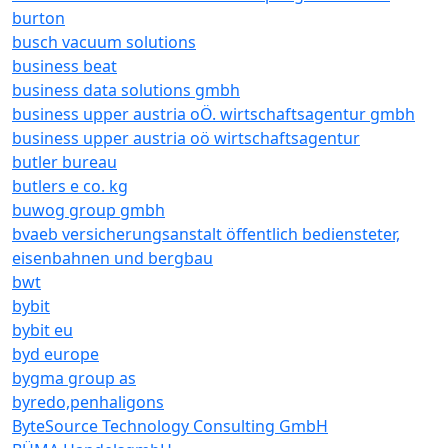
burton
busch vacuum solutions
business beat
business data solutions gmbh
business upper austria oÖ. wirtschaftsagentur gmbh
business upper austria oö wirtschaftsagentur
butler bureau
butlers e co. kg
buwog group gmbh
bvaeb versicherungsanstalt öffentlich bediensteter,
eisenbahnen und bergbau
bwt
bybit
bybit eu
byd europe
bygma group as
byredo,penhaligons
ByteSource Technology Consulting GmbH