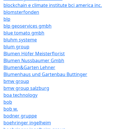
blockchain e climate institute bci america inc.
blomsterfonden
blp
blp geoservices gmbh
blue tomato gmbh
bluhm systeme
blum group
Blumen Höfer Meisterflorist
Blumen Nussbaumer Gmbh
Blumen&Garten Lehner
Blumenhaus und Gartenbau Buttinger
bmw group
bmw group salzburg
boa technology
bob
bob w.
bodner gruppe
boehringer ingelheim