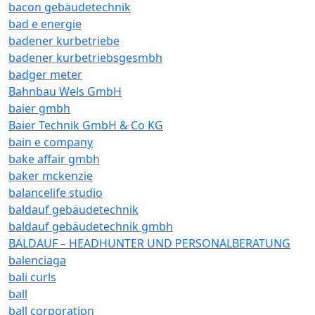
bacon gebäudetechnik
bad e energie
badener kurbetriebe
badener kurbetriebsgesmbh
badger meter
Bahnbau Wels GmbH
baier gmbh
Baier Technik GmbH & Co KG
bain e company
bake affair gmbh
baker mckenzie
balancelife studio
baldauf gebäudetechnik
baldauf gebäudetechnik gmbh
BALDAUF – HEADHUNTER UND PERSONALBERATUNG
balenciaga
bali curls
ball
ball corporation