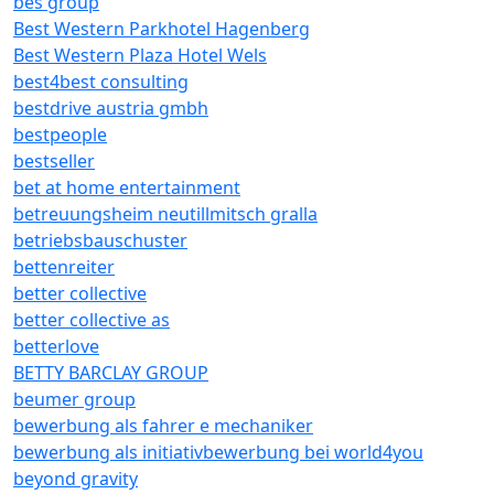
bes group
Best Western Parkhotel Hagenberg
Best Western Plaza Hotel Wels
best4best consulting
bestdrive austria gmbh
bestpeople
bestseller
bet at home entertainment
betreuungsheim neutillmitsch gralla
betriebsbauschuster
bettenreiter
better collective
better collective as
betterlove
BETTY BARCLAY GROUP
beumer group
bewerbung als fahrer e mechaniker
bewerbung als initiativbewerbung bei world4you
beyond gravity