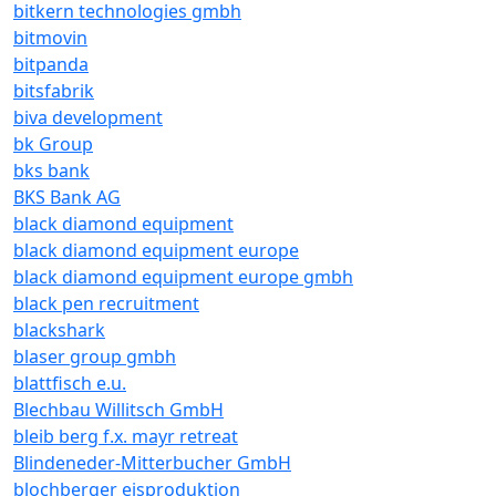
bitkern technologies gmbh
bitmovin
bitpanda
bitsfabrik
biva development
bk Group
bks bank
BKS Bank AG
black diamond equipment
black diamond equipment europe
black diamond equipment europe gmbh
black pen recruitment
blackshark
blaser group gmbh
blattfisch e.u.
Blechbau Willitsch GmbH
bleib berg f.x. mayr retreat
Blindeneder-Mitterbucher GmbH
blochberger eisproduktion