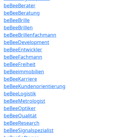
beBeeBerater
beBeeBeratung
beBeeBrille
beBeeBrillen
beBeeBrillenfachmann
beBeeDevelopment
beBeeEntwickler
beBeeFachmann
beBeeFreiheit
beBeeimmobilien
beBeeKarriere
beBeeKundenorientierung
beBeeLogistik
beBeeMetrologist
beBeeOptiker
beBeeQualität
beBeeResearch
beBeeSignalspezialist