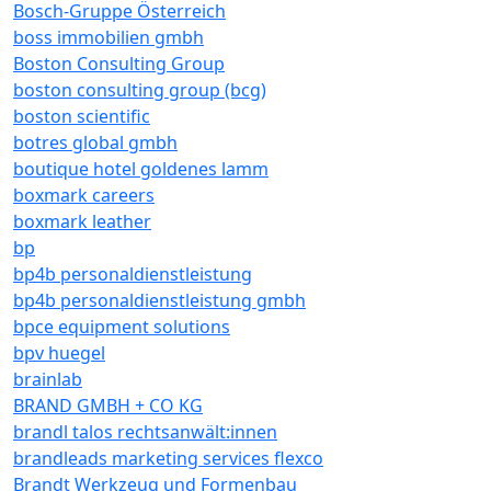
Bosch-Gruppe Österreich
boss immobilien gmbh
Boston Consulting Group
boston consulting group (bcg)
boston scientific
botres global gmbh
boutique hotel goldenes lamm
boxmark careers
boxmark leather
bp
bp4b personaldienstleistung
bp4b personaldienstleistung gmbh
bpce equipment solutions
bpv huegel
brainlab
BRAND GMBH + CO KG
brandl talos rechtsanwält:innen
brandleads marketing services flexco
Brandt Werkzeug und Formenbau