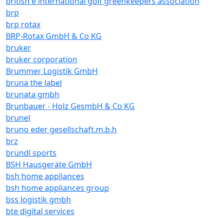
british e international golf greenkeepers association
brp
brp rotax
BRP-Rotax GmbH & Co KG
bruker
bruker corporation
Brummer Logistik GmbH
bruna the label
brunata gmbh
Brunbauer - Holz GesmbH & Co KG
brunel
bruno eder gesellschaft.m.b.h
brz
bründl sports
BSH Hausgeräte GmbH
bsh home appliances
bsh home appliances group
bss logistik gmbh
bte digital services