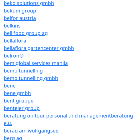
beko solutions gmbh
bekum group
belfor austria
belkins
bell food group ag
bellaflora
bellaflora gartencenter gmbh
belron®
bem global services manila
bemo tunnelling
bemo tunnelling gmbh
bene
bene gmbh
bent gruppe
benteler group
beratung on tour personal und managementberatung
e.u.
berau am wolfgangsee
berg ag