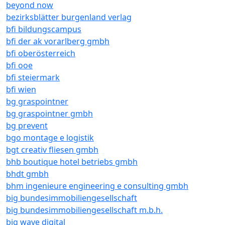
beyond now
bezirksblätter burgenland verlag
bfi bildungscampus
bfi der ak vorarlberg gmbh
bfi oberösterreich
bfi ooe
bfi steiermark
bfi wien
bg graspointner
bg graspointner gmbh
bg prevent
bgo montage e logistik
bgt creativ fliesen gmbh
bhb boutique hotel betriebs gmbh
bhdt gmbh
bhm ingenieure engineering e consulting gmbh
big bundesimmobiliengesellschaft
big bundesimmobiliengesellschaft m.b.h.
big wave digital