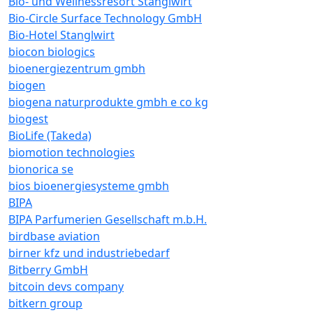
Bio- und Wellnessresort Stanglwirt
Bio-Circle Surface Technology GmbH
Bio-Hotel Stanglwirt
biocon biologics
bioenergiezentrum gmbh
biogen
biogena naturprodukte gmbh e co kg
biogest
BioLife (Takeda)
biomotion technologies
bionorica se
bios bioenergiesysteme gmbh
BIPA
BIPA Parfumerien Gesellschaft m.b.H.
birdbase aviation
birner kfz und industriebedarf
Bitberry GmbH
bitcoin devs company
bitkern group