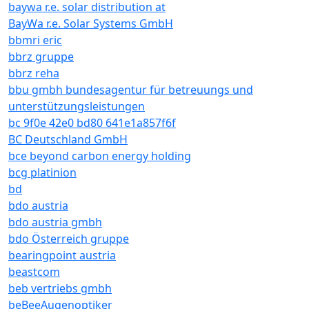
baywa r.e. solar distribution at
BayWa r.e. Solar Systems GmbH
bbmri eric
bbrz gruppe
bbrz reha
bbu gmbh bundesagentur für betreuungs und
unterstützungsleistungen
bc 9f0e 42e0 bd80 641e1a857f6f
BC Deutschland GmbH
bce beyond carbon energy holding
bcg platinion
bd
bdo austria
bdo austria gmbh
bdo Österreich gruppe
bearingpoint austria
beastcom
beb vertriebs gmbh
beBeeAugenoptiker