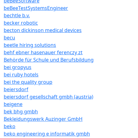
beBeeSoftware
beBeeTestSystemsEngineer
bechtle b.v.
becker robotic
becton dickinson medical devices
becu
beetle hiring solutions
behf ebner hasenauer ferenczy zt
Behörde für Schule und Berufsbildung
bei gropyus
bei ruby hotels
bei the quality group
beiersdorf
beiersdorf gesellschaft gmbh (austria)
beigene
bek bhg gmbh
Bekleidungswerk Auzinger GmbH
beko
beko engineering e informatik gmbh