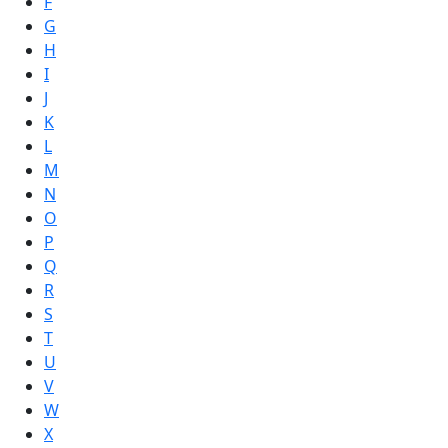
F
G
H
I
J
K
L
M
N
O
P
Q
R
S
T
U
V
W
X