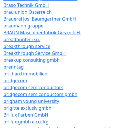
Braso Technik GmbH
brau union Österreich
Brauerei Jos. Baumgartner GmbH
braumann gruppe
BRAUN Maschinenfabrik Ges.m.b.H.
breadhunter e.u.
breakthrough service
Breakthrough Service GmbH
breakup consulting gmbh
brenntag
brichard immobilien
bridgecom
bridgecom semiconductors
bridgecom semiconductors gmbh
brigham young university
brigitte exclusiv gmbh
Brillux Farben GmbH
brillux gmbh e co. kg