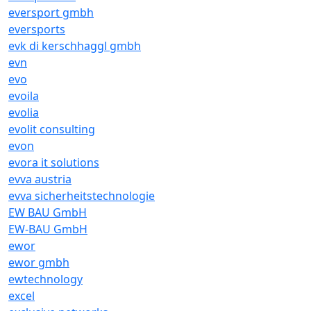
eversport gmbh
eversports
evk di kerschhaggl gmbh
evn
evo
evoila
evolia
evolit consulting
evon
evora it solutions
evva austria
evva sicherheitstechnologie
EW BAU GmbH
EW-BAU GmbH
ewor
ewor gmbh
ewtechnology
excel