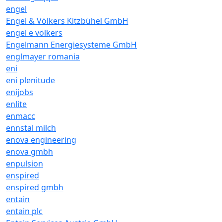
engel
Engel & Völkers Kitzbühel GmbH
engel e völkers
Engelmann Energiesysteme GmbH
englmayer romania
eni
eni plenitude
enijobs
enlite
enmacc
ennstal milch
enova engineering
enova gmbh
enpulsion
enspired
enspired gmbh
entain
entain plc