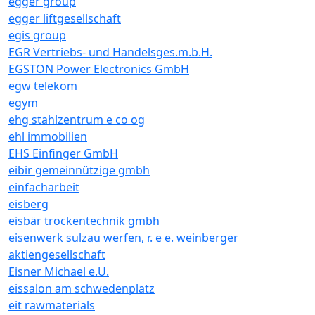
egger group
egger liftgesellschaft
egis group
EGR Vertriebs- und Handelsges.m.b.H.
EGSTON Power Electronics GmbH
egw telekom
egym
ehg stahlzentrum e co og
ehl immobilien
EHS Einfinger GmbH
eibir gemeinnützige gmbh
einfacharbeit
eisberg
eisbär trockentechnik gmbh
eisenwerk sulzau werfen, r. e e. weinberger
aktiengesellschaft
Eisner Michael e.U.
eissalon am schwedenplatz
eit rawmaterials