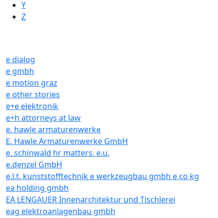
Y
Z
e dialog
e gmbh
e motion graz
e other stories
e+e elektronik
e+h attorneys at law
e. hawle armaturenwerke
E. Hawle Armaturenwerke GmbH
e. schinwald hr matters. e.u.
e.denzel GmbH
e.l.t. kunststofftechnik e werkzeugbau gmbh e co kg
ea holding gmbh
EA LENGAUER Innenarchitektur und Tischlerei
eag elektroanlagenbau gmbh