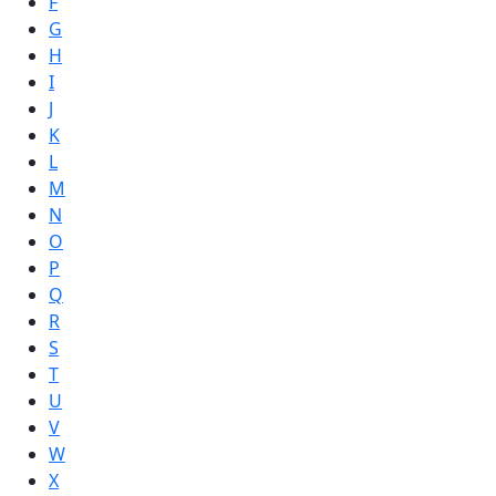
F
G
H
I
J
K
L
M
N
O
P
Q
R
S
T
U
V
W
X