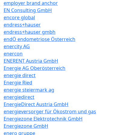
employer brand anchor
EN Consulting GmbH
encore global
endress+hauser
endress+hauser gmbh
endÖ endometriose Österreich
enercity AG
enercon
ENERENT Austria GmbH
Energie AG Oberösterreich
energie direct
Energie Ried
energie steiermark ag
energiedirect
EnergieDirect Austria GmbH
energieversorger für Ökostrom und gas
Energiezone Elektrotechnik GmbH
Energiezone GmbH
enero gruppe