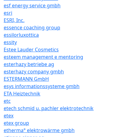
esf energy service gmbh
esri
ESRI, Inc.
essence coaching group
essilorluxottica
essity
Estee Lauder Cosmetics
esteem management e mentoring
esterhazy betriebe ag
esterhazy company gmbh
ESTERMANN GmbH
esys informationssysteme gmbh
ETA Heiztechnik
etc
etech schmid u. pachler elektrotechnik
etex
etex group
etherma° elektrowärme gmbh