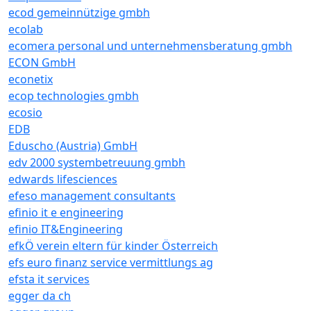
ecod gemeinnützige gmbh
ecolab
ecomera personal und unternehmensberatung gmbh
ECON GmbH
econetix
ecop technologies gmbh
ecosio
EDB
Eduscho (Austria) GmbH
edv 2000 systembetreuung gmbh
edwards lifesciences
efeso management consultants
efinio it e engineering
efinio IT&Engineering
efkÖ verein eltern für kinder Österreich
efs euro finanz service vermittlungs ag
efsta it services
egger da ch