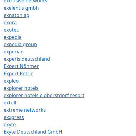
exclusive networks
exelentis gmbh
exnaton ag
exora
exotec
expedia
expedia group
experian
experis deutschland
Expert Nöhmer
Expert Petric
expleo
explorer hotels
explorer hotels e oberstdorf resort
extoll
extreme networks
exxpress
exyte
Exyte Deutschland GmbH