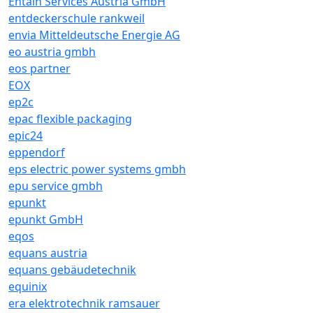
Entain Services Austria GmbH
entdeckerschule rankweil
envia Mitteldeutsche Energie AG
eo austria gmbh
eos partner
EOX
ep2c
epac flexible packaging
epic24
eppendorf
eps electric power systems gmbh
epu service gmbh
epunkt
epunkt GmbH
eqos
equans austria
equans gebäudetechnik
equinix
era elektrotechnik ramsauer