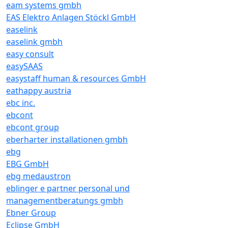
eam systems gmbh
EAS Elektro Anlagen Stöckl GmbH
easelink
easelink gmbh
easy consult
easySAAS
easystaff human & resources GmbH
eathappy austria
ebc inc.
ebcont
ebcont group
eberharter installationen gmbh
ebg
EBG GmbH
ebg medaustron
eblinger e partner personal und
managementberatungs gmbh
Ebner Group
Eclipse GmbH